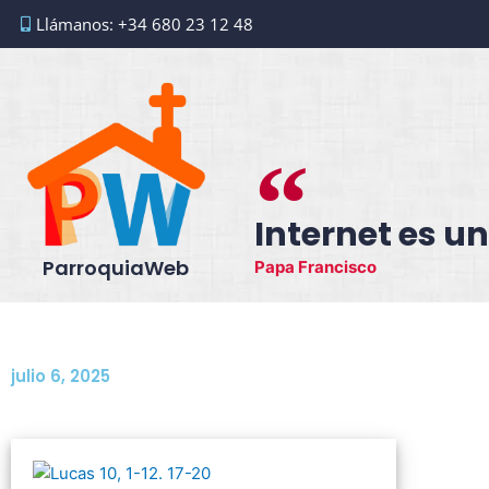
Ir
Llámanos: +34 680 23 12 48
al
contenido
Internet es un
ParroquiaWeb
Papa Francisco
julio 6, 2025