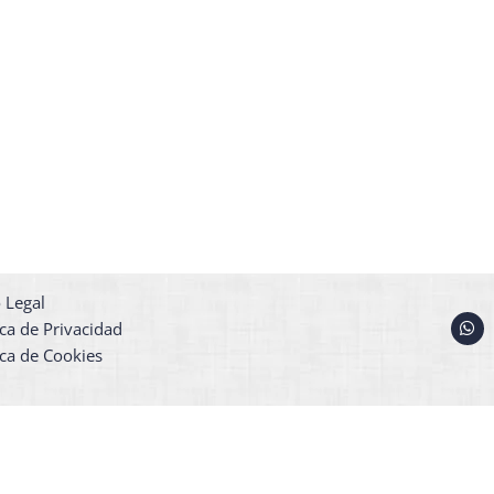
 Legal
W
ica de Privacidad
h
a
ica de Cookies
t
s
a
p
p