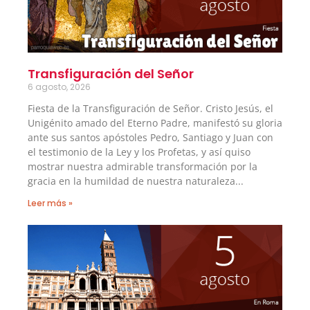
Transfiguración del Señor
6 agosto, 2026
Fiesta de la Transfiguración de Señor. Cristo Jesús, el
Unigénito amado del Eterno Padre, manifestó su gloria
ante sus santos apóstoles Pedro, Santiago y Juan con
el testimonio de la Ley y los Profetas, y así quiso
mostrar nuestra admirable transformación por la
gracia en la humildad de nuestra naturaleza
Leer más »