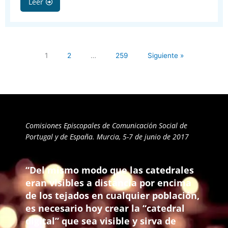
Leer
1
2
…
259
Siguiente »
Comisiones Episcopales de Comunicación Social de
Portugal y de España. Murcia, 5-7 de junio de 2017
“Del mismo modo que las catedrales
eran visibles a distancia por encima
de los tejados en cualquier población,
es necesario hoy crear la “catedral
digital” que sea visible y sirva de