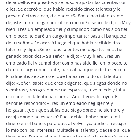
de aquellos empleados y se puso a ajustar las cuentas con
ellos. Se acercó el que había recibido cinco talentos y le
presentó otros cinco, diciendo: «Señor, cinco talentos me
dejaste; mira, he ganado otros cinco.» Su señor le dijo: «Muy
bien. Eres un empleado fiel y cumplidor; como has sido fiel
en lo poco, te daré un cargo importante; pasa al banquete
de tu señor.» Se acercó luego el que había recibido dos
talentos y dijo: «Señor, dos talentos me dejaste; mira, he
ganado otros dos.» Su señor le dijo: «Muy bien. Eres un
empleado fiel y cumplidor; como has sido fiel en lo poco, te
daré un cargo importante; pasa al banquete de tu señor.»
Finalmente, se acercó el que había recibido un talento y
dijo: «Señor, sabía que eres exigente, que siegas donde no
siembras y recoges donde no esparces, tuve miedo y fui a
esconder mi talento bajo tierra. Aquí tienes lo tuyo.» El
señor le respondió: «Eres un empleado negligente y
holgazán. ¿Con que sabías que siego donde no siembro y
recojo donde no esparzo? Pues debías haber puesto mi
dinero en el banco, para que, al volver yo, pudiera recoger
lo mío con los intereses. Quitadle el talento y dádselo al que
tiene diez. Porque al que tiene se le dará y le sobrará, pero