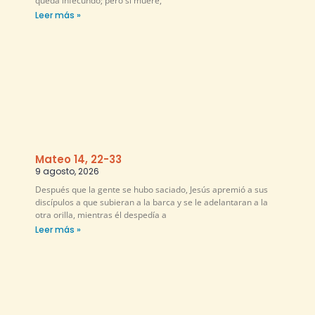
queda infecundo; pero si muere,
Leer más »
Mateo 14, 22-33
9 agosto, 2026
Después que la gente se hubo saciado, Jesús apremió a sus
discípulos a que subieran a la barca y se le adelantaran a la
otra orilla, mientras él despedía a
Leer más »