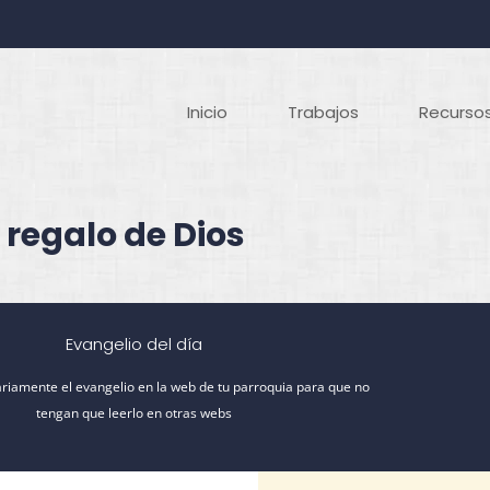
Inicio
Trabajos
Recursos
 regalo de Dios
Evangelio del día
riamente el evangelio en la web de tu parroquia para que no
tengan que leerlo en otras webs