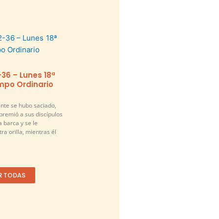
-36 – Lunes 18ª
po Ordinario
nte se hubo saciado,
premió a sus discípulos
a barca y se le
ra orilla, mientras él
R TODAS