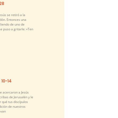
-28
sús se retiró a la
idón. Entonces una
liendo de uno de
se puso a gritarle: «Ten
. 10-14
se acercaron a Jesús
cribas de Jerusalén y le
 qué tus discípulos
dición de nuestros
avan