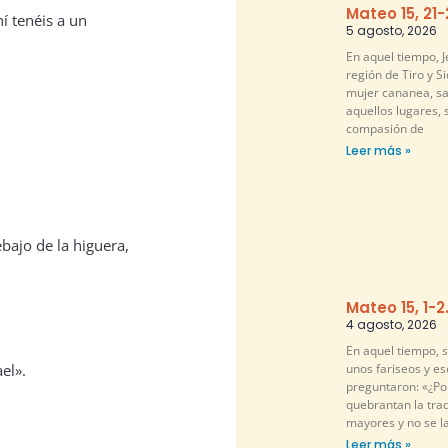
Mateo 15, 21
í tenéis a un
5 agosto, 2026
En aquel tiempo, Je
región de Tiro y S
mujer cananea, sa
aquellos lugares, 
compasión de
Leer más »
bajo de la higuera,
Mateo 15, 1-2
4 agosto, 2026
En aquel tiempo, 
ael».
unos fariseos y es
preguntaron: «¿Por
quebrantan la tra
mayores y no se l
Leer más »