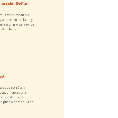
ión del Señor
Jesús tomó consigo a
y a su hermano Juan, y
arte a un monte alto. Se
 de ellos, y
-28
sús se retiró a la
idón. Entonces una
liendo de uno de
se puso a gritarle: «Ten