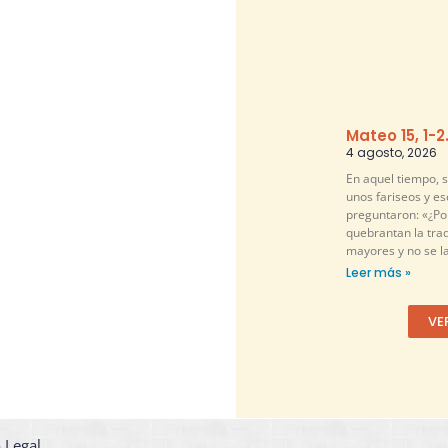
Mateo 15, 1-2
4 agosto, 2026
En aquel tiempo, 
unos fariseos y es
preguntaron: «¿Por
quebrantan la tra
mayores y no se l
Leer más »
VE
 Legal