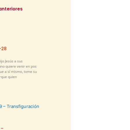
anteriores
-28
ijo Jesús a sus
guno quiere venir en pos
gue a sí mismo, tome su
orque quien
 –