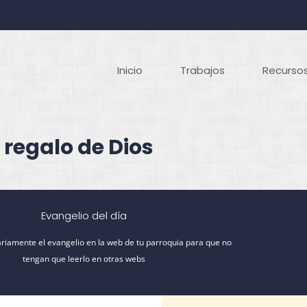
Inicio
Trabajos
Recursos
 regalo de Dios
Evangelio del día
riamente el evangelio en la web de tu parroquia para que no
tengan que leerlo en otras webs