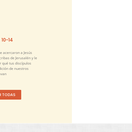
. 10-14
se acercaron a Jesús
cribas de Jerusalén y le
 qué tus discípulos
dición de nuestros
avan
R TODAS