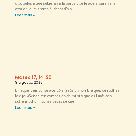
discípulos a que subieran a la barca y se le adelantaran a la
otra orilla, mientras él despedía a
Leer más »
Mateo 17, 14-20
8 agosto, 2026
En aquel tiempo, se acercó a Jesús un hombre que, de rodillas
le dijo: «Señor, ten compasión de mi hijo que es lunático y
sufre mucho: muchas veces se cae
Leer más »