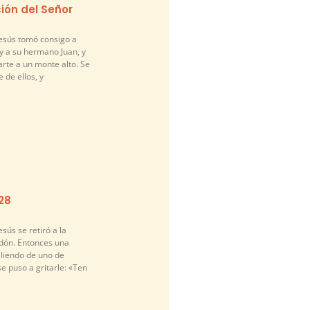
ión del Señor
Jesús tomó consigo a
y a su hermano Juan, y
arte a un monte alto. Se
 de ellos, y
-28
sús se retiró a la
idón. Entonces una
liendo de uno de
se puso a gritarle: «Ten