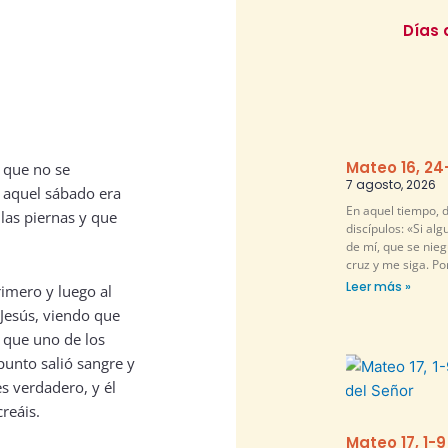
Días 
Mateo 16, 24
a que no se
7 agosto, 2026
e aquel sábado era
En aquel tiempo, d
 las piernas y que
discípulos: «Si al
de mí, que se nie
cruz y me siga. P
Leer más »
rimero y luego al
 Jesús, viendo que
o que uno de los
 punto salió sangre y
es verdadero, y él
reáis.
Mateo 17, 1-9