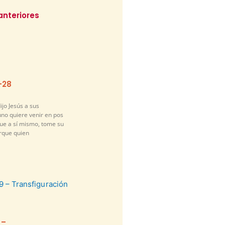
anteriores
-28
ijo Jesús a sus
guno quiere venir en pos
gue a sí mismo, tome su
orque quien
 –