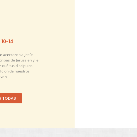
. 10-14
se acercaron a Jesús
cribas de Jerusalén y le
 qué tus discípulos
dición de nuestros
avan
R TODAS