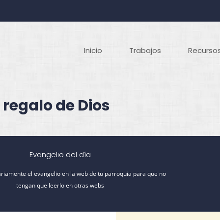
Inicio
Trabajos
Recursos
 regalo de Dios
Evangelio del día
riamente el evangelio en la web de tu parroquia para que no
tengan que leerlo en otras webs