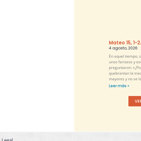
Mateo 15, 1-2
4 agosto, 2026
En aquel tiempo, 
unos fariseos y es
preguntaron: «¿Por
quebrantan la tra
mayores y no se l
Leer más »
VE
 Legal