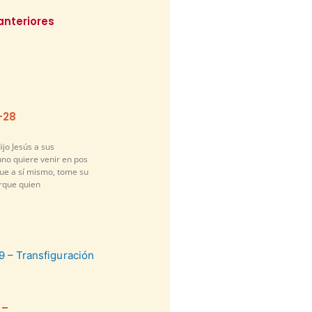
anteriores
-28
ijo Jesús a sus
guno quiere venir en pos
gue a sí mismo, tome su
orque quien
 –