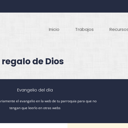
Inicio
Trabajos
Recursos
 regalo de Dios
Evangelio del día
riamente el evangelio en la web de tu parroquia para que no
tengan que leerlo en otras webs