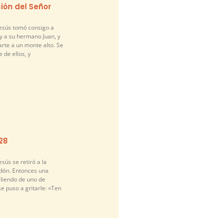
ión del Señor
Jesús tomó consigo a
y a su hermano Juan, y
arte a un monte alto. Se
 de ellos, y
-28
sús se retiró a la
idón. Entonces una
liendo de uno de
se puso a gritarle: «Ten