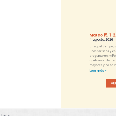
Mateo 15, 1-2
4 agosto, 2026
En aquel tiempo, 
unos fariseos y es
preguntaron: «¿Por
quebrantan la tra
mayores y no se l
Leer más »
VE
 Legal