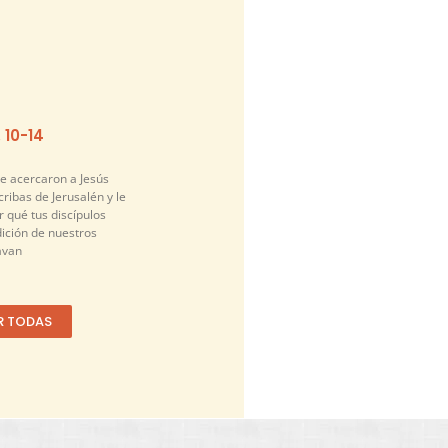
. 10-14
se acercaron a Jesús
cribas de Jerusalén y le
 qué tus discípulos
dición de nuestros
avan
R TODAS