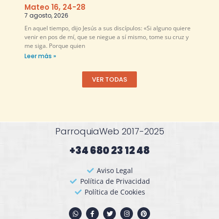
Mateo 16, 24-28
7 agosto, 2026
En aquel tiempo, dijo Jesús a sus discípulos: «Si alguno quiere
venir en pos de mí, que se niegue a sí mismo, tome su cruz y
me siga. Porque quien
Leer más »
VER TODAS
ParroquiaWeb 2017-2025
+34 680 23 12 48​
Aviso Legal
Política de Privacidad
Política de Cookies
W
F
T
I
P
h
a
w
n
i