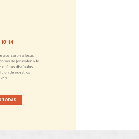
. 10-14
se acercaron a Jesús
cribas de Jerusalén y le
 qué tus discípulos
dición de nuestros
avan
R TODAS