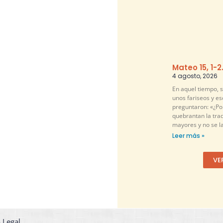
Mateo 15, 1-2
4 agosto, 2026
En aquel tiempo, 
unos fariseos y es
preguntaron: «¿Por
quebrantan la tra
mayores y no se l
Leer más »
VE
 Legal