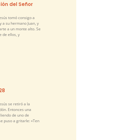
ión del Señor
Jesús tomó consigo a
y a su hermano Juan, y
arte a un monte alto. Se
 de ellos, y
-28
sús se retiró a la
idón. Entonces una
liendo de uno de
se puso a gritarle: «Ten