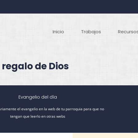
Inicio
Trabajos
Recursos
 regalo de Dios
Evangelio del día
riamente el evangelio en la web de tu parroquia para que no
tengan que leerlo en otras webs