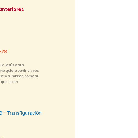
anteriores
-28
ijo Jesús a sus
guno quiere venir en pos
gue a sí mismo, tome su
orque quien
 –