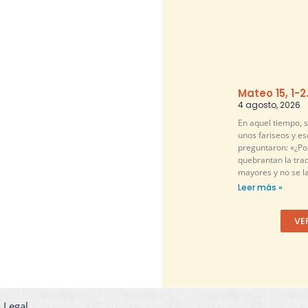
Mateo 15, 1-2
4 agosto, 2026
En aquel tiempo, 
unos fariseos y es
preguntaron: «¿Por
quebrantan la tra
mayores y no se l
Leer más »
VE
 Legal