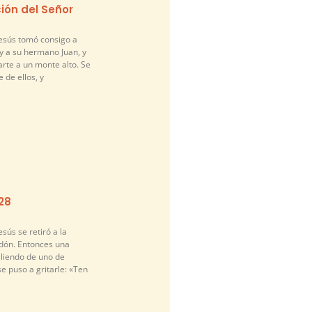
ión del Señor
Jesús tomó consigo a
y a su hermano Juan, y
arte a un monte alto. Se
 de ellos, y
-28
sús se retiró a la
idón. Entonces una
liendo de uno de
se puso a gritarle: «Ten