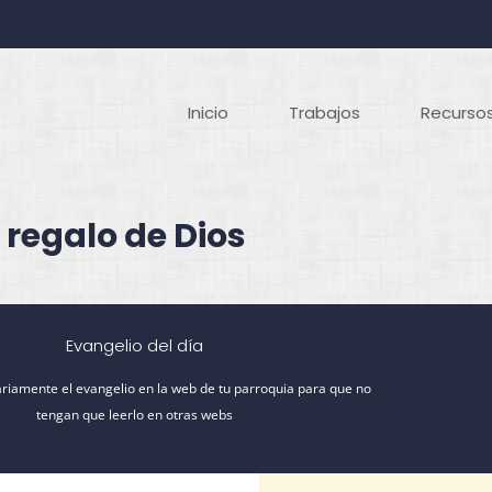
Inicio
Trabajos
Recursos
 regalo de Dios
Evangelio del día
riamente el evangelio en la web de tu parroquia para que no
tengan que leerlo en otras webs