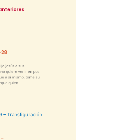
anteriores
-28
ijo Jesús a sus
guno quiere venir en pos
gue a sí mismo, tome su
orque quien
 –