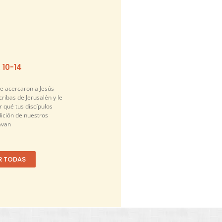
. 10-14
se acercaron a Jesús
cribas de Jerusalén y le
 qué tus discípulos
dición de nuestros
avan
R TODAS