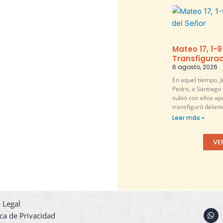
Mateo 17, 1-9
Transfigurac
6 agosto, 2026
En aquel tiempo, 
Pedro, a Santiago 
subió con ellos ap
transfiguró delante
Leer más »
VE
 Legal
W
ica de Privacidad
h