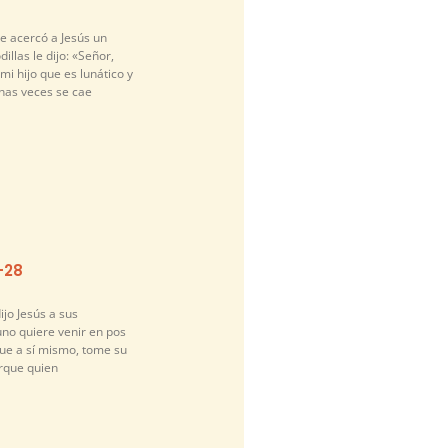
e acercó a Jesús un
illas le dijo: «Señor,
i hijo que es lunático y
has veces se cae
-28
ijo Jesús a sus
guno quiere venir en pos
gue a sí mismo, tome su
orque quien