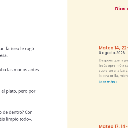
Días 
Mateo 14, 22
un fariseo le rogó
9 agosto, 2026
esa.
Después que la ge
Jesús apremió a su
vaba las manos antes
subieran a la barc
la otra orilla, mie
Leer más »
 el plato, pero por
lo de dentro? Con
éis limpio todo».
Mateo 17, 14