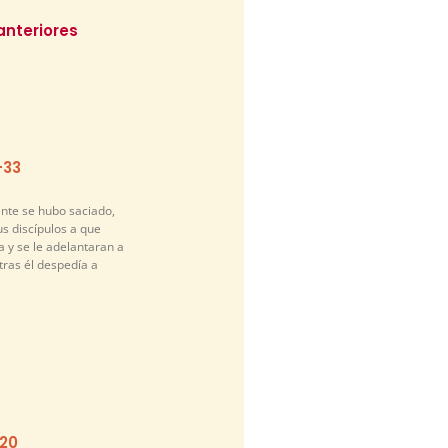
anteriores
-33
nte se hubo saciado,
s discípulos a que
a y se le adelantaran a
ntras él despedía a
-20