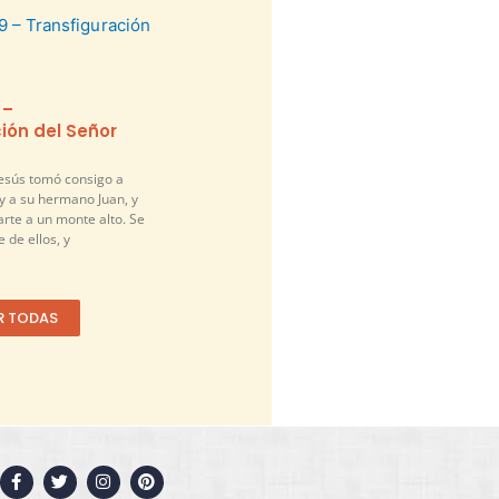
 –
ión del Señor
Jesús tomó consigo a
y a su hermano Juan, y
arte a un monte alto. Se
 de ellos, y
R TODAS
F
T
I
P
a
w
n
i