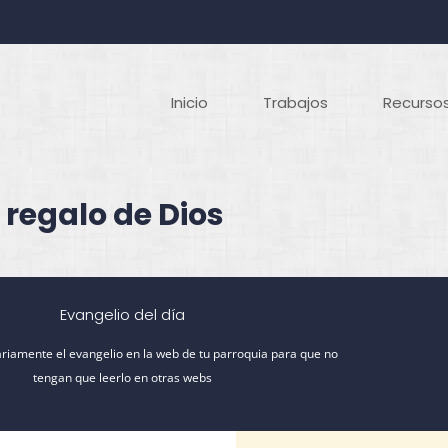
Inicio
Trabajos
Recursos
 regalo de Dios
Evangelio del día
riamente el evangelio en la web de tu parroquia para que no
tengan que leerlo en otras webs