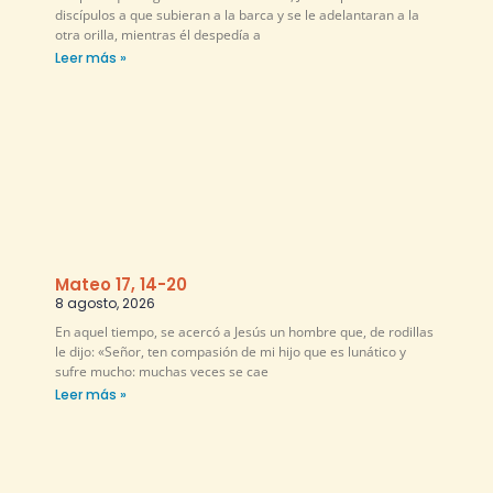
discípulos a que subieran a la barca y se le adelantaran a la
otra orilla, mientras él despedía a
Leer más »
Mateo 17, 14-20
8 agosto, 2026
En aquel tiempo, se acercó a Jesús un hombre que, de rodillas
le dijo: «Señor, ten compasión de mi hijo que es lunático y
sufre mucho: muchas veces se cae
Leer más »