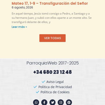
Mateo 17, 1-9 – Transfiguración del Señor
6 agosto, 2026
En aquel tiempo, Jesús tomó consigo a Pedro, a Santiago y a
su hermano Juan, y subió con ellos aparte a un monte alto. Se
transfiguró delante de ellos, y
Leer más »
VER TODAS
ParroquiaWeb 2017-2025
+34 680 23 12 48​
Aviso Legal
Política de Privacidad
Política de Cookies
W
F
T
I
P
h
a
w
n
i