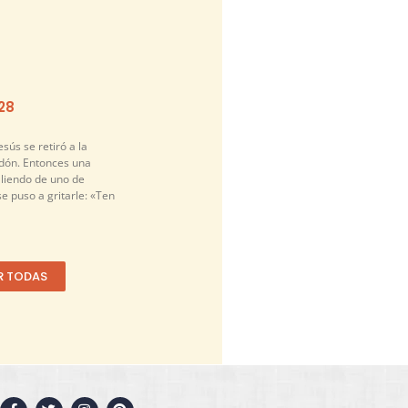
-28
sús se retiró a la
idón. Entonces una
liendo de uno de
se puso a gritarle: «Ten
R TODAS
F
T
I
P