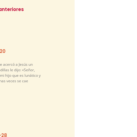
anteriores
-20
e acercó a Jesús un
illas le dijo: «Señor,
i hijo que es lunático y
has veces se cae
-28