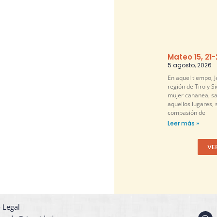
Mateo 15, 21
5 agosto, 2026
En aquel tiempo, Je
región de Tiro y S
mujer cananea, sa
aquellos lugares, 
compasión de
Leer más »
VE
 Legal
W