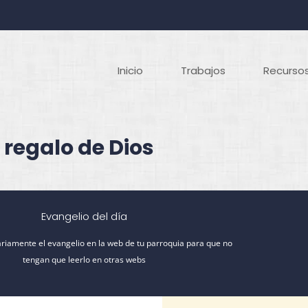
Inicio
Trabajos
Recursos
 regalo de Dios
Evangelio del día
riamente el evangelio en la web de tu parroquia para que no
tengan que leerlo en otras webs