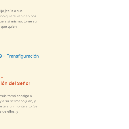
ijo Jesús a sus
guno quiere venir en pos
gue a sí mismo, tome su
orque quien
 –
ión del Señor
Jesús tomó consigo a
y a su hermano Juan, y
arte a un monte alto. Se
 de ellos, y