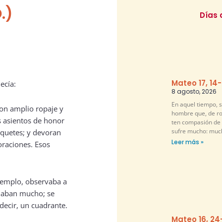
.)
Días 
Mateo 17, 14
ecía:
8 agosto, 2026
En aquel tiempo, s
con amplio ropaje y
hombre que, de rod
s asientos de honor
ten compasión de m
sufre mucho: muc
nquetes; y devoran
Leer más »
oraciones. Esos
 templo, observaba a
chaban mucho; se
decir, un cuadrante.
Mateo 16, 24