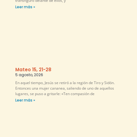
transfiguró delante de ellos, y
Leer más »
Mateo 15, 21-28
5 agosto, 2026
En aquel tiempo, Jesús se retiró a la región de Tiro y Sidón.
Entonces una mujer cananea, saliendo de uno de aquellos
lugares, se puso a gritarle: «Ten compasión de
Leer más »