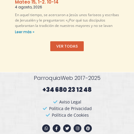
Mateo 15, 1-2. 10-14
4 agosto, 2026
En aquel tiempo, se acercaron a Jesús unos fariseos y escribas
de Jerusalén y le preguntaron: «¿Por qué tus discípulos
quebrantan la tradición de nuestros mayores y no se lavan
Leer más »
VER TODAS
ParroquiaWeb 2017-2025
+34 680 23 12 48​
Aviso Legal
Política de Privacidad
Política de Cookies
W
F
T
I
P
h
a
w
n
i
a
c
i
s
n