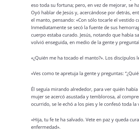
eso toda su fortuna; pero, en vez de mejorar, se h
Oyó hablar de Jesús y, acercándose por detrás, entr
el manto, pensando: «Con sólo tocarle el vestido c
Inmediatamente se secó la fuente de sus hemorrag
cuerpo estaba curado. Jesús, notando que había sal
volvió enseguida, en medio de la gente y pregunta
«¿Quién me ha tocado el manto?». Los discípulos l
«Ves como te apretuja la gente y preguntas: “¿Qui
Él seguía mirando alrededor, para ver quién había
mujer se acercó asustada y temblorosa, al compre
ocurrido, se le echó a los pies y le confesó toda la v
«Hija, tu fe te ha salvado. Vete en paz y queda cur
enfermedad».