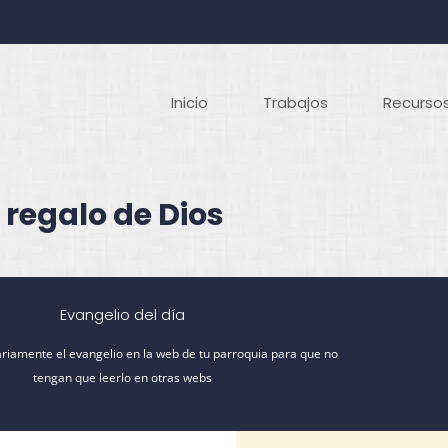
Inicio
Trabajos
Recursos
 regalo de Dios
Evangelio del día
riamente el evangelio en la web de tu parroquia para que no
tengan que leerlo en otras webs