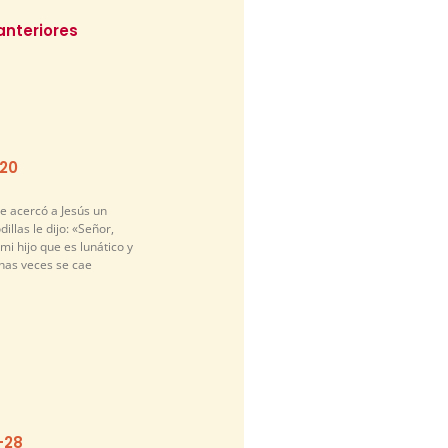
anteriores
-20
e acercó a Jesús un
illas le dijo: «Señor,
i hijo que es lunático y
has veces se cae
-28