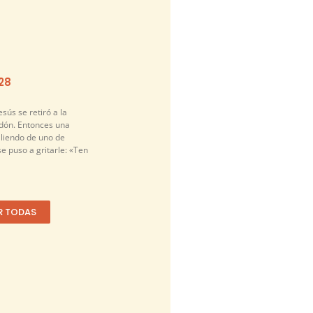
-28
sús se retiró a la
idón. Entonces una
liendo de uno de
se puso a gritarle: «Ten
R TODAS