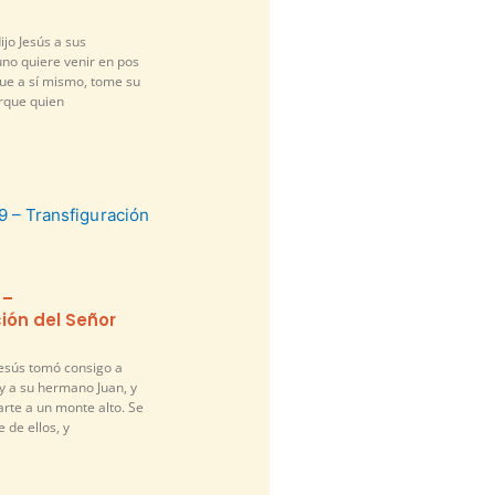
ijo Jesús a sus
guno quiere venir en pos
gue a sí mismo, tome su
orque quien
 –
ión del Señor
Jesús tomó consigo a
y a su hermano Juan, y
arte a un monte alto. Se
 de ellos, y