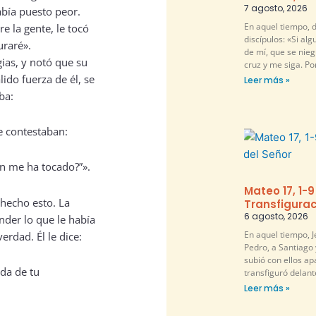
7 agosto, 2026
abía puesto peor.
En aquel tiempo, d
e la gente, le tocó
discípulos: «Si al
uraré».
de mí, que se nie
ias, y notó que su
cruz y me siga. P
ido fuerza de él, se
Leer más »
ba:
e contestaban:
én me ha tocado?”».
Mateo 17, 1-9
 hecho esto. La
Transfigurac
6 agosto, 2026
nder lo que le había
En aquel tiempo, 
erdad. Él le dice:
Pedro, a Santiago 
subió con ellos ap
ada de tu
transfiguró delante
Leer más »