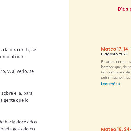
Días 
Mateo 17, 14
 la otra orilla, se
8 agosto, 2026
junto al mar.
En aquel tiempo, s
hombre que, de rod
o, y, al verlo, se
ten compasión de m
sufre mucho: muc
Leer más »
 sobre ella, para
ha gente que lo
de hacía doce años.
 había gastado en
Mateo 16, 24