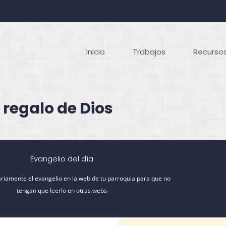
Inicio
Trabajos
Recursos
 regalo de Dios
Evangelio del día
riamente el evangelio en la web de tu parroquia para que no
tengan que leerlo en otras webs