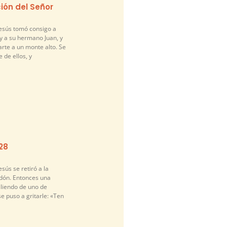
ión del Señor
Jesús tomó consigo a
y a su hermano Juan, y
arte a un monte alto. Se
 de ellos, y
-28
sús se retiró a la
idón. Entonces una
liendo de uno de
se puso a gritarle: «Ten