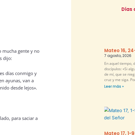
Días 
Mateo 16, 24
do mucha gente y no
7 agosto, 2026
 dijo:
En aquel tiempo, d
discípulos: «Si al
res días conmigo y
de mí, que se nie
cruz y me siga. P
 en ayunas, van a
Leer más »
nido desde lejos».
ado, para saciar a
Mateo 17, 1-9