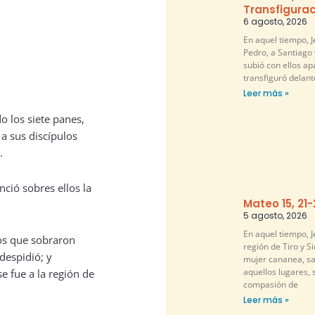
Transfigurac
6 agosto, 2026
En aquel tiempo, 
Pedro, a Santiago 
subió con ellos ap
transfiguró delante
Leer más »
o los siete panes,
 a sus discípulos
.
ció sobres ellos la
Mateo 15, 21
5 agosto, 2026
En aquel tiempo, Je
zos que sobraron
región de Tiro y S
 despidió; y
mujer cananea, sa
aquellos lugares, 
e fue a la región de
compasión de
Leer más »