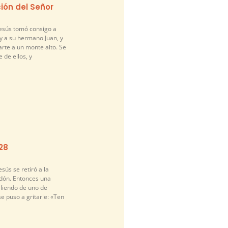
ión del Señor
Jesús tomó consigo a
y a su hermano Juan, y
arte a un monte alto. Se
 de ellos, y
-28
sús se retiró a la
idón. Entonces una
liendo de uno de
se puso a gritarle: «Ten