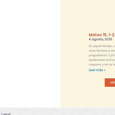
Mateo 15, 1-2
4 agosto, 2026
En aquel tiempo, 
unos fariseos y es
preguntaron: «¿Por
quebrantan la tra
mayores y no se l
Leer más »
VE
 Legal