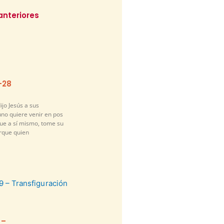
anteriores
-28
ijo Jesús a sus
guno quiere venir en pos
gue a sí mismo, tome su
orque quien
 –