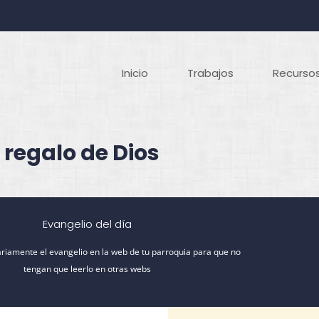
Inicio
Trabajos
Recursos
 regalo de Dios
Evangelio del día
riamente el evangelio en la web de tu parroquia para que no
tengan que leerlo en otras webs