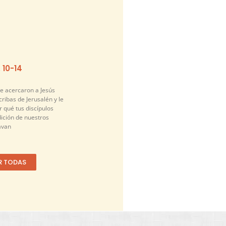
. 10-14
se acercaron a Jesús
cribas de Jerusalén y le
 qué tus discípulos
dición de nuestros
avan
R TODAS