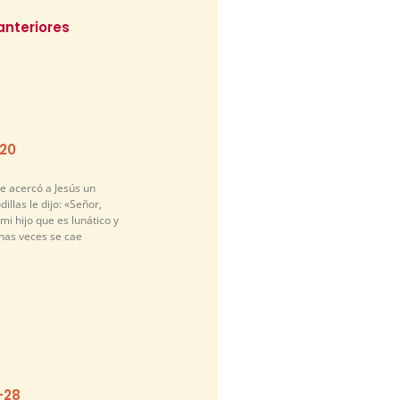
anteriores
-20
e acercó a Jesús un
illas le dijo: «Señor,
i hijo que es lunático y
has veces se cae
-28