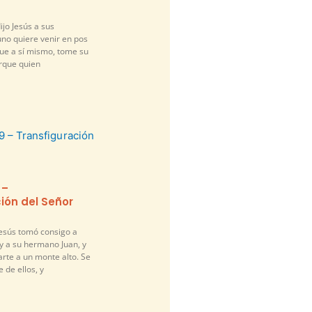
ijo Jesús a sus
guno quiere venir en pos
gue a sí mismo, tome su
orque quien
 –
ión del Señor
Jesús tomó consigo a
y a su hermano Juan, y
arte a un monte alto. Se
 de ellos, y