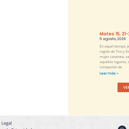
Mateo 15, 21
5 agosto, 2026
En aquel tiempo, Je
región de Tiro y S
mujer cananea, sa
aquellos lugares, 
compasión de
Leer más »
VE
 Legal
W