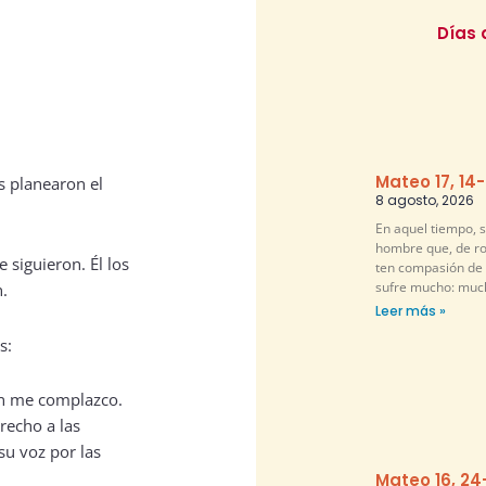
Días 
Mateo 17, 14
os planearon el
8 agosto, 2026
En aquel tiempo, s
hombre que, de rod
 siguieron. Él los
ten compasión de m
sufre mucho: muc
.
Leer más »
s:
en me complazco.
recho a las
su voz por las
Mateo 16, 24