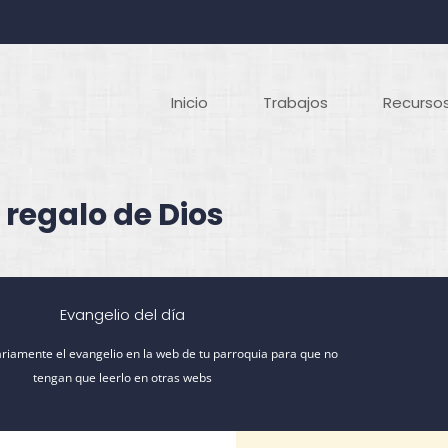
Inicio
Trabajos
Recursos
 regalo de Dios
Evangelio del día
riamente el evangelio en la web de tu parroquia para que no
tengan que leerlo en otras webs