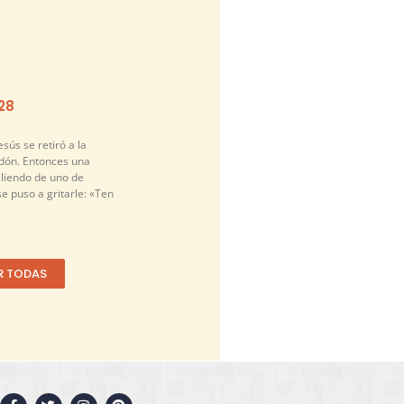
-28
sús se retiró a la
idón. Entonces una
liendo de uno de
se puso a gritarle: «Ten
R TODAS
F
T
I
P