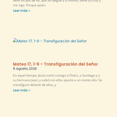
venir en pos de mí, que se niegue a sí mismo, tome su cruz y
me siga. Porque quien
Leer más »
Mateo 17, 1-9 – Transfiguración del Señor
6 agosto, 2026
En aquel tiempo, Jesús tomó consigo a Pedro, a Santiago y a
su hermano Juan, y subió con ellos aparte a un monte alto. Se
transfiguró delante de ellos, y
Leer más »