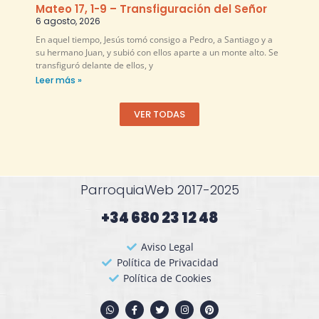
Mateo 17, 1-9 – Transfiguración del Señor
6 agosto, 2026
En aquel tiempo, Jesús tomó consigo a Pedro, a Santiago y a
su hermano Juan, y subió con ellos aparte a un monte alto. Se
transfiguró delante de ellos, y
Leer más »
VER TODAS
ParroquiaWeb 2017-2025
+34 680 23 12 48​
Aviso Legal
Política de Privacidad
Política de Cookies
W
F
T
I
P
h
a
w
n
i