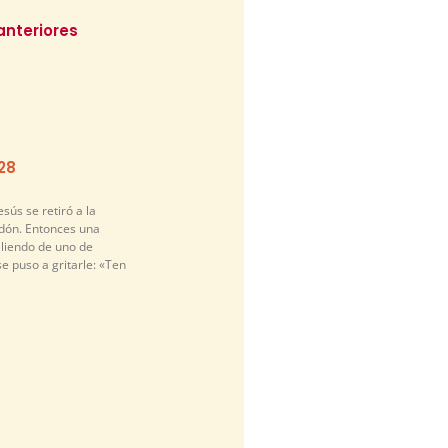
anteriores
-28
sús se retiró a la
idón. Entonces una
liendo de uno de
se puso a gritarle: «Ten