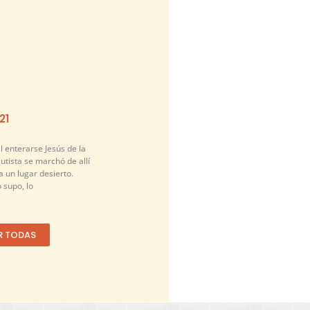
21
l enterarse Jesús de la
tista se marchó de allí
a un lugar desierto.
 supo, lo
R TODAS