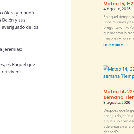
Mateo 15, 1-2
4 agosto, 2026
n cólera y mandó
En aquel tiempo, 
n Belén y sus
unos fariseos y es
a averiguado de los
preguntaron: «¿Por
quebrantan la tra
mayores y no se l
Leer más »
a Jeremías:
es; es Raquel que
a no viven».
Mateo 14, 22
semana Tiem
3 agosto, 2026
Después que la ge
enseguida Jesús a
a que subieran a l
adelantaran a la ot
despedía