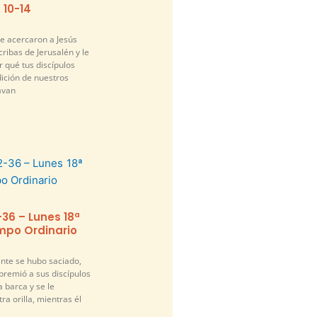
. 10-14
se acercaron a Jesús
cribas de Jerusalén y le
 qué tus discípulos
dición de nuestros
avan
-36 – Lunes 18ª
po Ordinario
nte se hubo saciado,
premió a sus discípulos
a barca y se le
ra orilla, mientras él