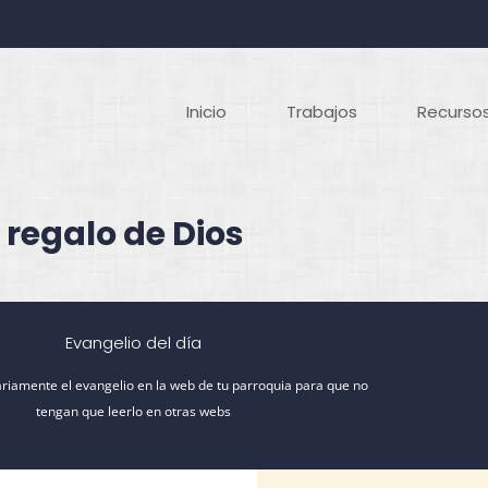
Inicio
Trabajos
Recursos
 regalo de Dios
Evangelio del día
riamente el evangelio en la web de tu parroquia para que no
tengan que leerlo en otras webs