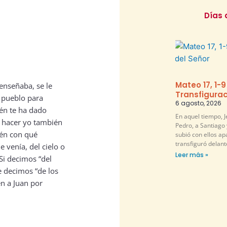
Días 
Mateo 17, 1-9
 enseñaba, se le
Transfigurac
 pueblo para
6 agosto, 2026
én te ha dado
En aquel tiempo, 
a hacer yo también
Pedro, a Santiago 
ién con qué
subió con ellos ap
transfiguró delante
 venía, del cielo o
Leer más »
«Si decimos “del
le decimos “de los
n a Juan por