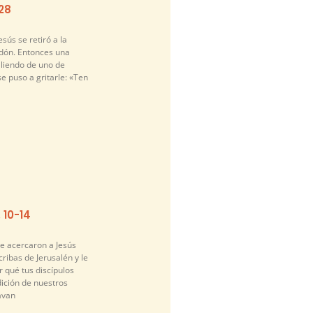
-28
sús se retiró a la
idón. Entonces una
liendo de uno de
se puso a gritarle: «Ten
. 10-14
se acercaron a Jesús
cribas de Jerusalén y le
 qué tus discípulos
dición de nuestros
avan