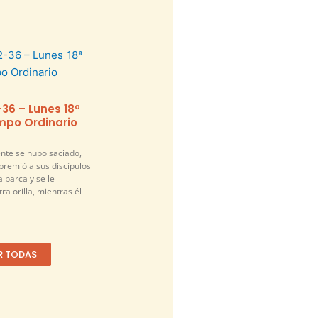
-36 – Lunes 18ª
po Ordinario
nte se hubo saciado,
premió a sus discípulos
a barca y se le
ra orilla, mientras él
R TODAS