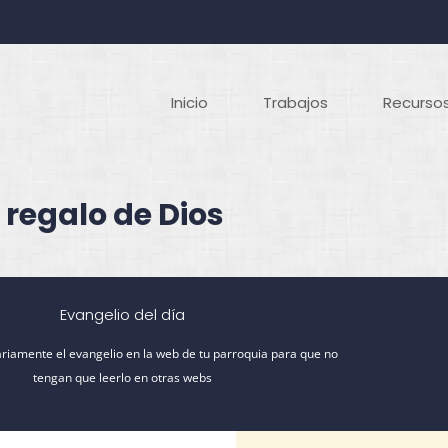
Inicio
Trabajos
Recursos
 regalo de Dios
Evangelio del día
riamente el evangelio en la web de tu parroquia para que no
tengan que leerlo en otras webs