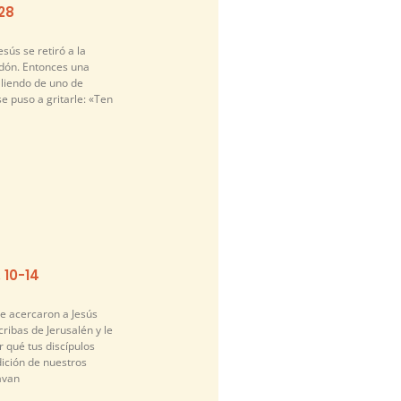
-28
sús se retiró a la
idón. Entonces una
liendo de uno de
se puso a gritarle: «Ten
. 10-14
se acercaron a Jesús
cribas de Jerusalén y le
 qué tus discípulos
dición de nuestros
avan