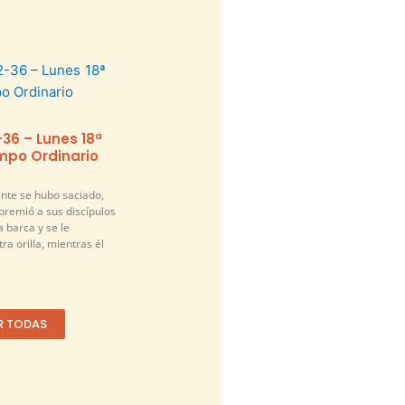
-36 – Lunes 18ª
po Ordinario
nte se hubo saciado,
premió a sus discípulos
a barca y se le
ra orilla, mientras él
R TODAS