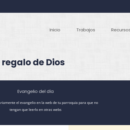
Inicio
Trabajos
Recursos
 regalo de Dios
Evangelio del día
riamente el evangelio en la web de tu parroquia para que no
tengan que leerlo en otras webs