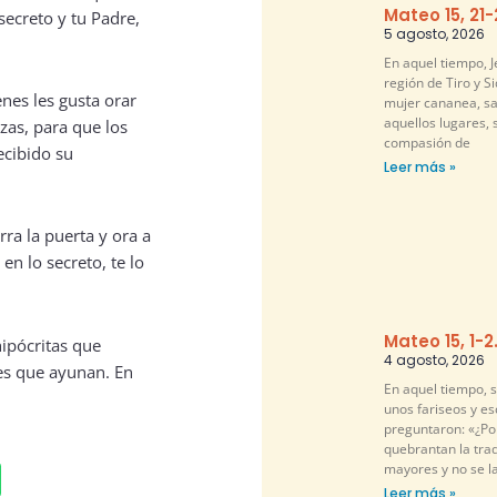
Mateo 15, 21
secreto y tu Padre,
5 agosto, 2026
En aquel tiempo, Je
región de Tiro y S
enes les gusta orar
mujer cananea, sa
aquellos lugares, 
azas, para que los
compasión de
ecibido su
Leer más »
rra la puerta y ora a
en lo secreto, te lo
Mateo 15, 1-2
hipócritas que
4 agosto, 2026
es que ayunan. En
En aquel tiempo, 
unos fariseos y es
preguntaron: «¿Por
quebrantan la tra
mayores y no se l
Leer más »