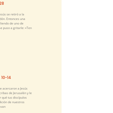
-28
sús se retiró a la
idón. Entonces una
liendo de uno de
se puso a gritarle: «Ten
. 10-14
se acercaron a Jesús
cribas de Jerusalén y le
 qué tus discípulos
dición de nuestros
avan