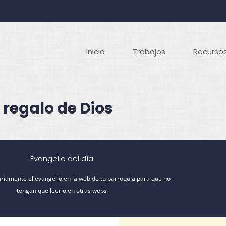
Inicio
Trabajos
Recursos
 regalo de Dios
Evangelio del día
riamente el evangelio en la web de tu parroquia para que no
tengan que leerlo en otras webs