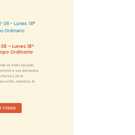
-36 – Lunes 18ª
po Ordinario
nte se hubo saciado,
premió a sus discípulos
a barca y se le
ra orilla, mientras él
R TODAS