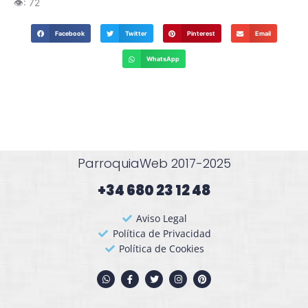
👁️:
72
Facebook
Twitter
Pinterest
Email
WhatsApp
ParroquiaWeb 2017-2025
+34 680 23 12 48​
Aviso Legal
Política de Privacidad
Política de Cookies
W
F
T
I
P
h
a
w
n
i
a
c
i
s
n
t
e
t
t
t