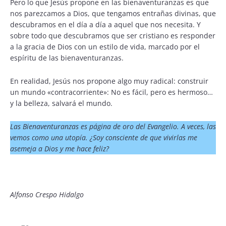
Pero lo que Jesús propone en las bienaventuranzas es que
nos parezcamos a Dios, que tengamos entrañas divinas, que
descubramos en el día a día a aquel que nos necesita. Y
sobre todo que descubramos que ser cristiano es responder
a la gracia de Dios con un estilo de vida, marcado por el
espíritu de las bienaventuranzas.
En realidad, Jesús nos propone algo muy radical: construir
un mundo «contracorriente»: No es fácil, pero es hermoso…
y la belleza, salvará el mundo.
Las Bienaventuranzas es página de oro del Evangelio. A veces, las
vemos como una utopía. ¿Soy consciente de que vivirlas me
asemeja a Dios y me hace feliz?
Alfonso Crespo Hidalgo