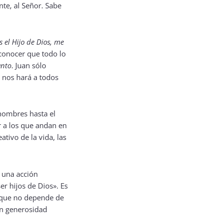
nte, al Señor. Sabe
es el Hijo de Dios, me
econocer que todo lo
anto
. Juan sólo
e nos hará a todos
 hombres hasta el
r a los que andan en
ativo de la vida, las
a una acción
er hijos de Dios». Es
a que no depende de
on generosidad