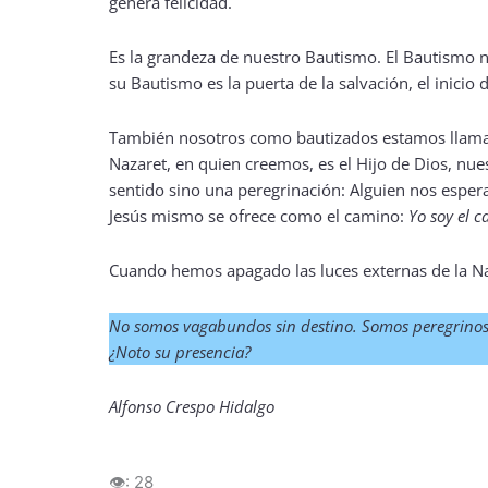
genera felicidad.
Es la grandeza de nuestro Bautismo. El Bautismo nos
su Bautismo es la puerta de la salvación, el inicio 
También nosotros como bautizados estamos llamados
Nazaret, en quien creemos, es el Hijo de Dios, nue
sentido sino una peregrinación: Alguien nos esper
Jesús mismo se ofrece como el camino:
Yo soy el c
Cuando hemos apagado las luces externas de la Nav
No somos vagabundos sin destino. Somos peregrinos
¿Noto su presencia?
Alfonso Crespo Hidalgo
👁️:
28