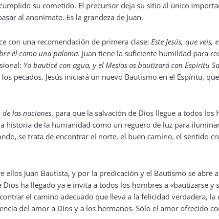
cumplido su cometido. El precursor deja su sitio al único importa
pasar al anonimato. Es la grandeza de Juan.
 hace con una recomendación de primera clase:
Este Jesús, que veis, 
 sobre él como una paloma
. Juan tiene la suficiente humildad para r
sional:
Yo bauticé con agua, y el Mesías os bautizará con Espíritu S
los pecados. Jesús iniciará un nuevo Bautismo en el Espíritu, qu
z de las naciones
, para que la salvación de Dios llegue a todos los
 la historia de la humanidad como un reguero de luz para ilumina
ondo, se trata de encontrar el norte, el buen camino, el sentido cre
re ellos Juan Bautista, y por la predicación y el Bautismo se abre 
Dios ha llegado ya e invita a todos los hombres a «bautizarse y s
ncontrar el camino adecuado que lleva a la felicidad verdadera, l
nencia del amor a Dios y a los hermanos. Sólo el amor ofrecido c