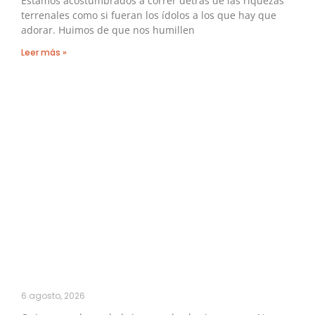
Estamos acostumbrados a correr detrás de las riquezas
terrenales como si fueran los ídolos a los que hay que
adorar. Huimos de que nos humillen
Leer más »
6 agosto, 2026