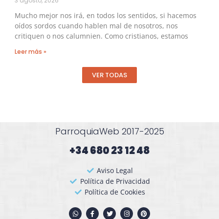
3 agosto, 2026
Mucho mejor nos irá, en todos los sentidos, si hacemos
oídos sordos cuando hablen mal de nosotros, nos
critiquen o nos calumnien. Como cristianos, estamos
Leer más »
VER TODAS
ParroquiaWeb 2017-2025
+34 680 23 12 48​
Aviso Legal
Política de Privacidad
Política de Cookies
W
F
T
I
P
h
a
w
n
i