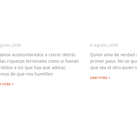
gosto, 2026
6 agosto, 2026
tamos acostumbrados a correr detrás
Quien ama de verdad 
las riquezas terrenales como si fueran
primer paso. No se qu
 ídolos a los que hay que adorar.
que sea el otro quien l
imos de que nos humillen
Leer más »
r más »