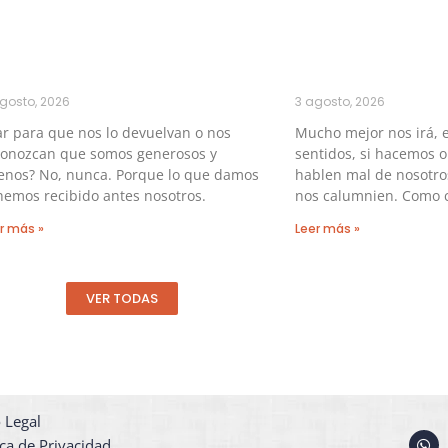
gosto, 2026
3 agosto, 2026
r para que nos lo devuelvan o nos
Mucho mejor nos irá, e
conozcan que somos generosos y
sentidos, si hacemos 
enos? No, nunca. Porque lo que damos
hablen mal de nosotros
hemos recibido antes nosotros.
nos calumnien. Como c
r más »
Leer más »
VER TODAS
 Legal
W
ica de Privacidad