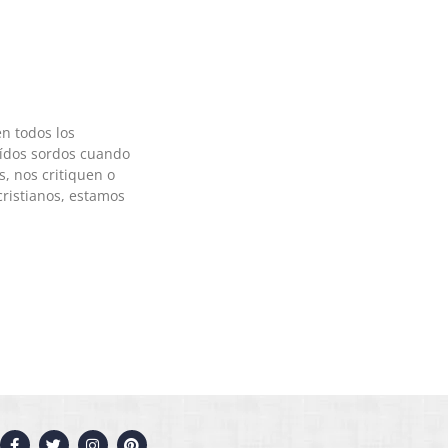
n todos los
oídos sordos cuando
, nos critiquen o
ristianos, estamos
F
T
I
P