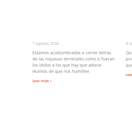
7 agosto, 2026
6 a
Estamos acostumbrados a correr detrás
Qu
de las riquezas terrenales como si fueran
pri
los ídolos a los que hay que adorar.
que
Huimos de que nos humillen
Lee
Leer más »