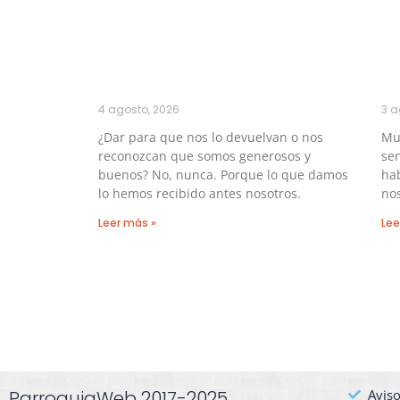
4 agosto, 2026
3 a
¿Dar para que nos lo devuelvan o nos
Muc
reconozcan que somos generosos y
sen
buenos? No, nunca. Porque lo que damos
hab
lo hemos recibido antes nosotros.
no
Leer más »
Lee
ParroquiaWeb 2017-2025
Aviso