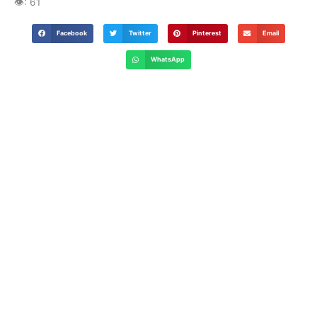
👁️:
61
Facebook
Twitter
Pinterest
Email
WhatsApp