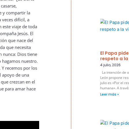
 casarse,
 y compartir la
eces difícil, a
 este viaje de toda
acompaña Jesús. El
ción que nace del
ida que necesita
El Papa pide
n nunca: Dios tiene
respeto a l
lo hagamos nuestro.
4 julio, 2026
 Y recemos por los
La intención de o
l apoyo de una
León propone rez
 que crezcan en el
julio es «Por el re
humana». A través 
que para amar hace
Leer más »