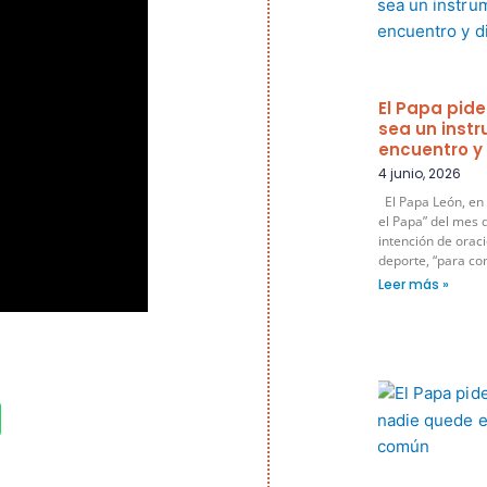
El Papa pide
sea un inst
encuentro y
4 junio, 2026
El Papa León, en 
el Papa” del mes d
intención de oraci
deporte, “para co
Leer más »