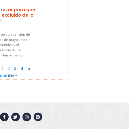
 rezar para que
 excluido de la
n
 en su intención de
es de mayo, ante la
 mundial y el
rdicio de los
un llamamiento
1
2
3
4
5
guiente »
F
T
I
P
a
w
n
i
c
i
s
n
e
t
t
t