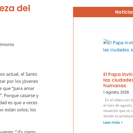
leza del
Noticia
io actual, el Santo
El Papa invi
las ciudade
zar por los jóvenes
humanas
ce que “para amar
1 agosto, 2026
?”. Porque casarse y
En el vídeo con l
idad es que a veces
el mes de agosto,
no están solos; los
situación que se v
donde se produce
Leer más »
uiente: “¿Es cierto