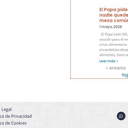
El Papa pide
nadie quede
mesa comú
1 mayo, 2026
El Papa León XIV,
oración para el m
crisis alimentaria
escandaloso despe
alimentos, hace 
Leer más »
« Anterior
Si
 Legal
W
ica de Privacidad
h
a
ica de Cookies
t