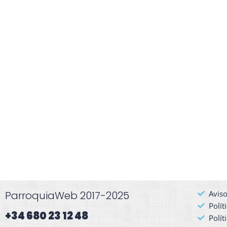
ParroquiaWeb 2017-2025
Aviso
Polít
+34 680 23 12 48​
Polít