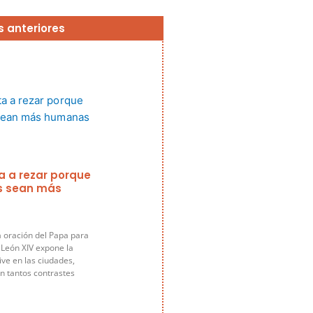
Página
Página
Página
Página
Página
s anteriores
ta a rezar porque
s sean más
a oración del Papa para
 León XIV expone la
ive en las ciudades,
n tantos contrastes