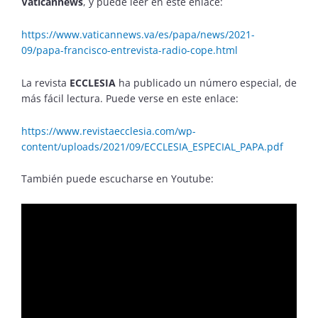
Vaticannews
, y puede leer en este enlace:
https://www.vaticannews.va/es/papa/news/2021-
09/papa-francisco-entrevista-radio-cope.html
La revista
ECCLESIA
ha publicado un número especial, de
más fácil lectura. Puede verse en este enlace:
https://www.revistaecclesia.com/wp-
content/uploads/2021/09/ECCLESIA_ESPECIAL_PAPA.pdf
También puede escucharse en Youtube: