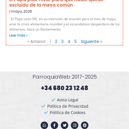
excluido de la mesa común
1 mayo, 2026
El Papa León XIV, en su intención de oración para el mes de mayo,
ante la crisis alimentaria mundial y el escandaloso desperdicio de los
alimentos, hace un llamamiento
Leer más »
« Anterior
1
2
3
4
5
Siguiente »
ParroquiaWeb 2017-2025
+34 680 23 12 48​
Aviso Legal
Política de Privacidad
Política de Cookies
W
F
T
I
P
h
a
w
n
i