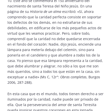
10. Este año se conmemora el 150 aniversario del
nacimiento de santa Teresa del Niño Jesús. En una
página de su
Historia de un alma
escribió: «Sí, ahora
comprendo que la caridad perfecta consiste en soportar
los defectos de los demás, en no extrañarse de sus
debilidades, en edificarse de los más pequeños actos de
virtud que les veamos practicar. Pero, sobre todo,
comprendí que la caridad no debe quedarse encerrada
en el fondo del corazón: Nadie, dijo Jesús, enciende una
lámpara para meterla debajo del celemín, sino para
ponerla en el candelero y que alumbre a
todos
los de la
casa. Yo pienso que esa lámpara representa a la caridad,
que debe alumbrar y alegrar, no sólo a los que me son
más queridos, sino a
todos
los que están en la casa, sin
exceptuar a nadie» (Ms C, 12r°:
Obras completas
, Burgos
2006, 287-288).
En esta casa que es el mundo, todos tienen derecho a ser
iluminados por la caridad, nadie puede ser privado de
ella. Que la perseverancia del amor de santa Teresita
pueda inspirar nuestros corazones en esta Jornada