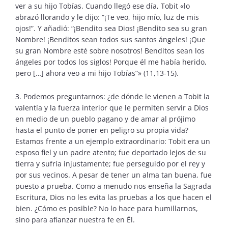
ver a su hijo Tobías. Cuando llegó ese día, Tobit «lo
abrazó llorando y le dijo: “¡Te veo, hijo mío, luz de mis
ojos!”. Y añadió: “¡Bendito sea Dios! ¡Bendito sea su gran
Nombre! ¡Benditos sean todos sus santos ángeles! ¡Que
su gran Nombre esté sobre nosotros! Benditos sean los
ángeles por todos los siglos! Porque él me había herido,
pero […] ahora veo a mi hijo Tobías”» (11,13-15).
3. Podemos preguntarnos: ¿de dónde le vienen a Tobit la
valentía y la fuerza interior que le permiten servir a Dios
en medio de un pueblo pagano y de amar al prójimo
hasta el punto de poner en peligro su propia vida?
Estamos frente a un ejemplo extraordinario: Tobit era un
esposo fiel y un padre atento; fue deportado lejos de su
tierra y sufría injustamente; fue perseguido por el rey y
por sus vecinos. A pesar de tener un alma tan buena, fue
puesto a prueba. Como a menudo nos enseña la Sagrada
Escritura, Dios no les evita las pruebas a los que hacen el
bien. ¿Cómo es posible? No lo hace para humillarnos,
sino para afianzar nuestra fe en Él.