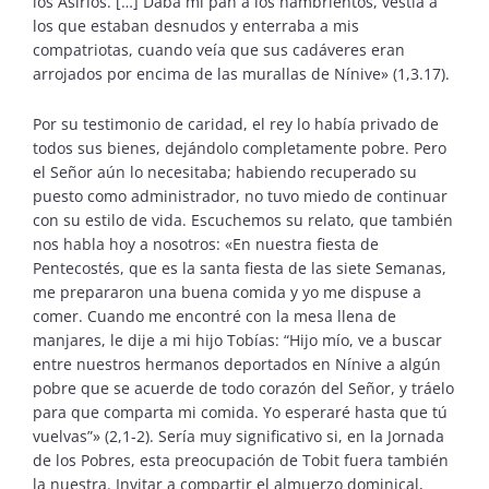
los Asirios. […] Daba mi pan a los hambrientos, vestía a
los que estaban desnudos y enterraba a mis
compatriotas, cuando veía que sus cadáveres eran
arrojados por encima de las murallas de Nínive» (1,3.17).
Por su testimonio de caridad, el rey lo había privado de
todos sus bienes, dejándolo completamente pobre. Pero
el Señor aún lo necesitaba; habiendo recuperado su
puesto como administrador, no tuvo miedo de continuar
con su estilo de vida. Escuchemos su relato, que también
nos habla hoy a nosotros: «En nuestra fiesta de
Pentecostés, que es la santa fiesta de las siete Semanas,
me prepararon una buena comida y yo me dispuse a
comer. Cuando me encontré con la mesa llena de
manjares, le dije a mi hijo Tobías: “Hijo mío, ve a buscar
entre nuestros hermanos deportados en Nínive a algún
pobre que se acuerde de todo corazón del Señor, y tráelo
para que comparta mi comida. Yo esperaré hasta que tú
vuelvas”» (2,1-2). Sería muy significativo si, en la Jornada
de los Pobres, esta preocupación de Tobit fuera también
la nuestra. Invitar a compartir el almuerzo dominical,