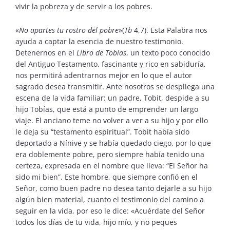
vivir la pobreza y de servir a los pobres.
«
No apartes tu rostro del pobre
»(
Tb
4,7). Esta Palabra nos
ayuda a captar la esencia de nuestro testimonio.
Detenernos en el
Libro de Tobías
, un texto poco conocido
del Antiguo Testamento, fascinante y rico en sabiduría,
nos permitirá adentrarnos mejor en lo que el autor
sagrado desea transmitir. Ante nosotros se despliega una
escena de la vida familiar: un padre, Tobit, despide a su
hijo Tobías, que está a punto de emprender un largo
viaje. El anciano teme no volver a ver a su hijo y por ello
le deja su “testamento espiritual”. Tobit había sido
deportado a Nínive y se había quedado ciego, por lo que
era doblemente pobre, pero siempre había tenido una
certeza, expresada en el nombre que lleva: “El Señor ha
sido mi bien”. Este hombre, que siempre confió en el
Señor, como buen padre no desea tanto dejarle a su hijo
algún bien material, cuanto el testimonio del camino a
seguir en la vida, por eso le dice: «Acuérdate del Señor
todos los días de tu vida, hijo mío, y no peques