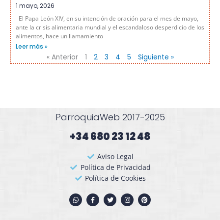
1 mayo, 2026
El Papa León XIV, en su intención de oración para el mes de mayo,
ante la crisis alimentaria mundial y el escandaloso desperdicio de los
alimentos, hace un llamamiento
Leer más »
« Anterior
1
2
3
4
5
Siguiente »
ParroquiaWeb 2017-2025
+34 680 23 12 48​
Aviso Legal
Política de Privacidad
Política de Cookies
W
F
T
I
P
h
a
w
n
i
a
c
i
s
n
t
e
t
t
t