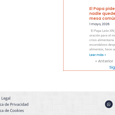
El Papa pide
nadie quede
mesa comú
1 mayo, 2026
El Papa León XIV,
oración para el m
crisis alimentaria
escandaloso despe
alimentos, hace 
Leer más »
« Anterior
Si
 Legal
W
ica de Privacidad
h
a
ica de Cookies
t