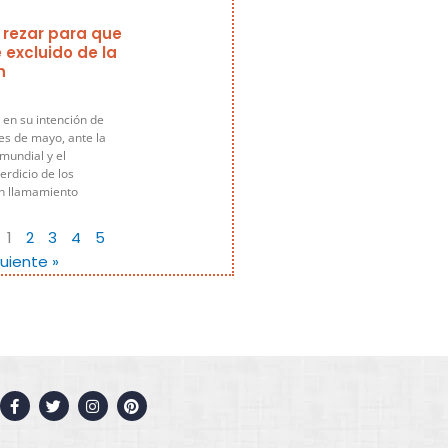
 rezar para que
 excluido de la
n
 en su intención de
es de mayo, ante la
 mundial y el
rdicio de los
un llamamiento
1
2
3
4
5
guiente »
F
T
I
P
a
w
n
i
c
i
s
n
e
t
t
t