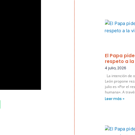
El Papa pide
respeto a l
4 julio, 2026
La intención de o
León propone rez
julio es «Por el re
humana». A través 
Leer más »