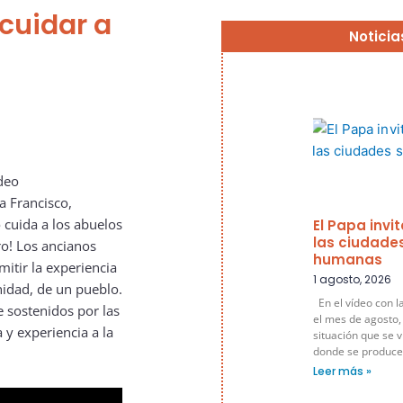
 cuidar a
Noticia
deo
a Francisco,
 cuida a los abuelos
El Papa invi
las ciudade
ro! Los ancianos
humanas
mitir la experiencia
1 agosto, 2026
nidad, de un pueblo.
En el vídeo con l
 sostenidos por las
el mes de agosto,
 y experiencia a la
situación que se v
donde se produce
Leer más »