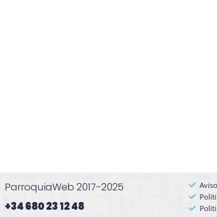
ParroquiaWeb 2017-2025
Aviso
Polít
+34 680 23 12 48​
Polít