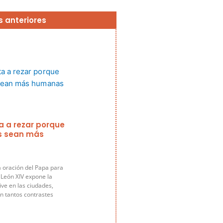
Página
Página
Página
Página
Página
s anteriores
ta a rezar porque
s sean más
a oración del Papa para
 León XIV expone la
ive en las ciudades,
n tantos contrastes