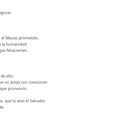
eguras
s el Mesías prometido.
 a la humanidad.
gos fehacientes.
de ello.
ue no actúo con convicción
 que pronuncio.
o, que tú eres el Salvador.
más