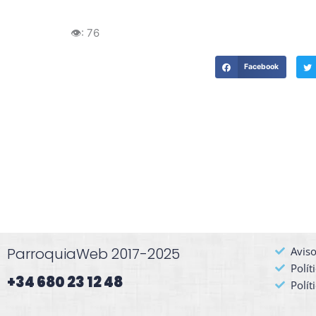
👁️:
76
Facebook
ParroquiaWeb 2017-2025
Aviso
Polít
+34 680 23 12 48​
Polít