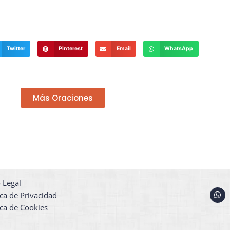
Twitter
Pinterest
Email
WhatsApp
Más Oraciones
 Legal
W
ica de Privacidad
h
a
ica de Cookies
t
s
a