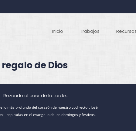
Inicio
Trabajos
Recursos
 regalo de Dios
Rezando al caer de la tarde...
e lo más profundo del corazón de nuestro codirector, José
z, inspiradas en el evangelio de los domingos y festivos.