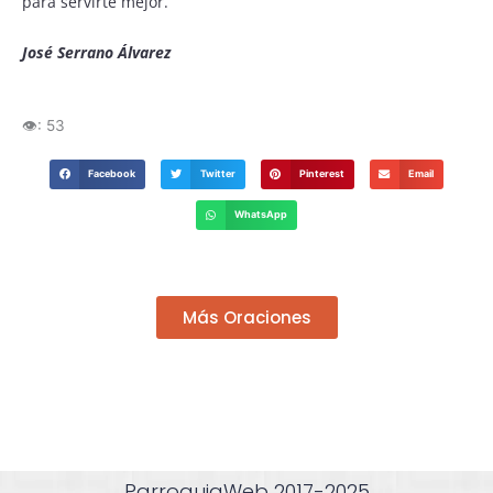
para servirte mejor.
José Serrano Álvarez
👁️:
53
Facebook
Twitter
Pinterest
Email
WhatsApp
Más Oraciones
ParroquiaWeb 2017-2025