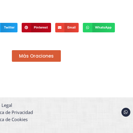
Twitter
Pinterest
Email
WhatsApp
Más Oraciones
 Legal
W
ica de Privacidad
h
a
ica de Cookies
t
s
a