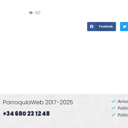
👁️:
50
Facebook
ParroquiaWeb 2017-2025
Aviso
Polít
+34 680 23 12 48​
Polít