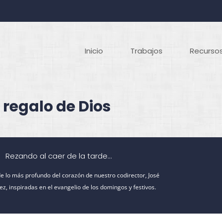
Inicio
Trabajos
Recursos
 regalo de Dios
Rezando al caer de la tarde...
e lo más profundo del corazón de nuestro codirector, José
z, inspiradas en el evangelio de los domingos y festivos.