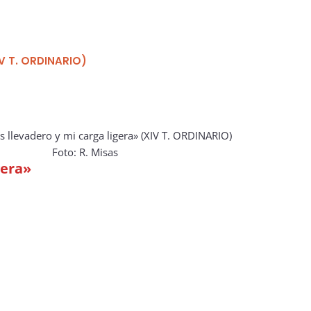
IV T. ORDINARIO)
Foto: R. Misas
gera»