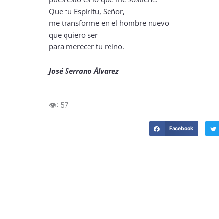
Que tu Espíritu, Señor,
me transforme en el hombre nuevo
que quiero ser
para merecer tu reino.
José Serrano Álvarez
👁️:
57
Facebook