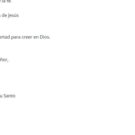
la fe.
 de Jesús
ertad para creer en Dios.
eñor,
tu Santo