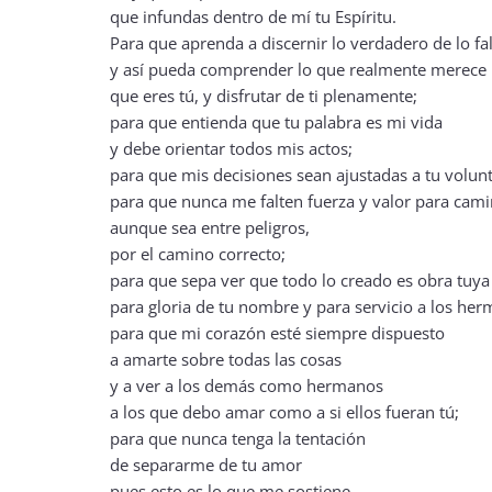
que infundas dentro de mí tu Espíritu.
Para que aprenda a discernir lo verdadero de lo fa
y así pueda comprender lo que realmente merece 
que eres tú, y disfrutar de ti plenamente;
para que entienda que tu palabra es mi vida
y debe orientar todos mis actos;
para que mis decisiones sean ajustadas a tu volun
para que nunca me falten fuerza y valor para cami
aunque sea entre peligros,
por el camino correcto;
para que sepa ver que todo lo creado es obra tuya
para gloria de tu nombre y para servicio a los he
para que mi corazón esté siempre dispuesto
a amarte sobre todas las cosas
y a ver a los demás como hermanos
a los que debo amar como a si ellos fueran tú;
para que nunca tenga la tentación
de separarme de tu amor
pues esto es lo que me sostiene.