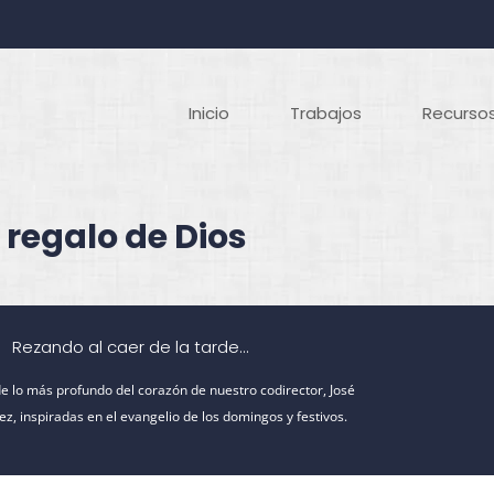
Inicio
Trabajos
Recursos
 regalo de Dios
Rezando al caer de la tarde...
e lo más profundo del corazón de nuestro codirector, José
z, inspiradas en el evangelio de los domingos y festivos.