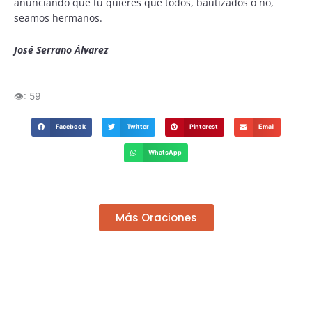
anunciando que tú quieres que todos, bautizados o no,
seamos hermanos.
José Serrano Álvarez
👁️:
59
Facebook
Twitter
Pinterest
Email
WhatsApp
Más Oraciones