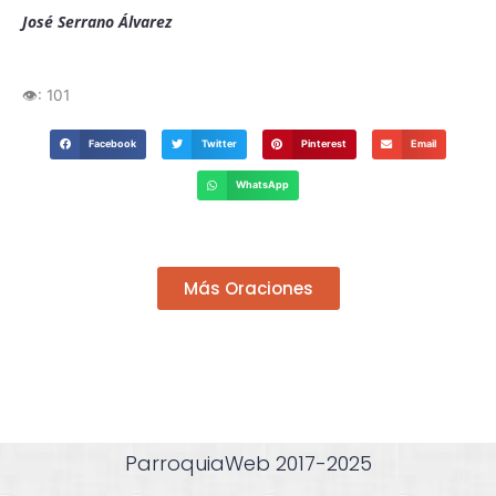
José Serrano Álvarez
👁️:
101
Facebook
Twitter
Pinterest
Email
WhatsApp
Más Oraciones
ParroquiaWeb 2017-2025