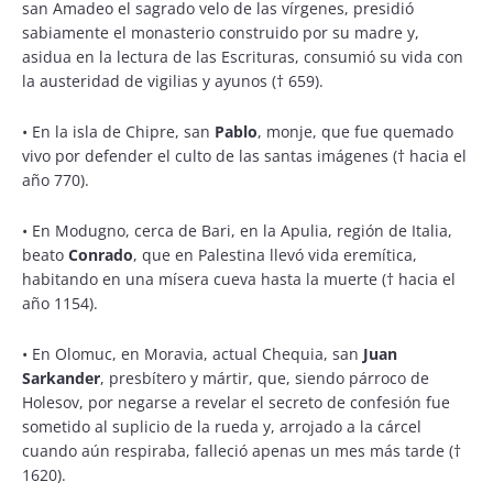
san Amadeo el sagrado velo de las vírgenes, presidió
sabiamente el monasterio construido por su madre y,
asidua en la lectura de las Escrituras, consumió su vida con
la austeridad de vigilias y ayunos († 659).
•
En la isla de Chipre, san
Pablo
, monje, que fue quemado
vivo por defender el culto de las santas imágenes († hacia el
año 770).
•
En Modugno, cerca de Bari, en la Apulia, región de Italia,
beato
Conrado
, que en Palestina llevó vida eremítica,
habitando en una mísera cueva hasta la muerte († hacia el
año 1154).
•
En Olomuc, en Moravia, actual Chequia, san
Juan
Sarkander
, presbítero y mártir, que, siendo párroco de
Holesov, por negarse a revelar el secreto de confesión fue
sometido al suplicio de la rueda y, arrojado a la cárcel
cuando aún respiraba, falleció apenas un mes más tarde (†
1620).