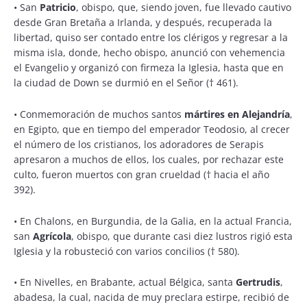
•
San
Patricio
, obispo, que, siendo joven, fue llevado cautivo
desde Gran Bretaña a Irlanda, y después, recuperada la
libertad, quiso ser contado entre los clérigos y regresar a la
misma isla, donde, hecho obispo, anunció con vehemencia
el Evangelio y organizó con firmeza la Iglesia, hasta que en
la ciudad de Down se durmió en el Señor († 461).
•
Conmemoración de muchos santos
mártires en Alejandría
,
en Egipto, que en tiempo del emperador Teodosio, al crecer
el número de los cristianos, los adoradores de Serapis
apresaron a muchos de ellos, los cuales, por rechazar este
culto, fueron muertos con gran crueldad († hacia el año
392).
•
En Chalons, en Burgundia, de la Galia, en la actual Francia,
san
Agrícola
, obispo, que durante casi diez lustros rigió esta
Iglesia y la robusteció con varios concilios († 580).
•
En Nivelles, en Brabante, actual Bélgica, santa
Gertrudis
,
abadesa, la cual, nacida de muy preclara estirpe, recibió de