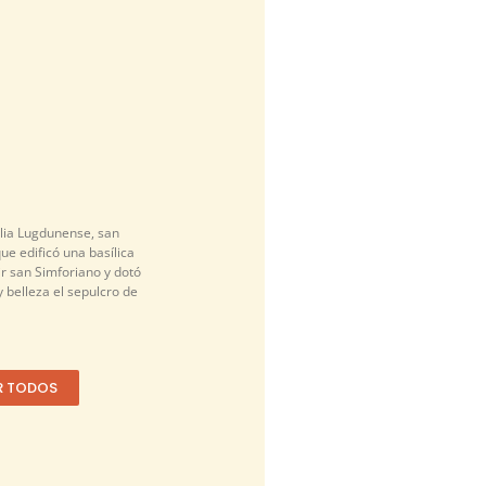
alia Lugdunense, san
que edificó una basílica
r san Simforiano y dotó
 belleza el sepulcro de
R TODOS