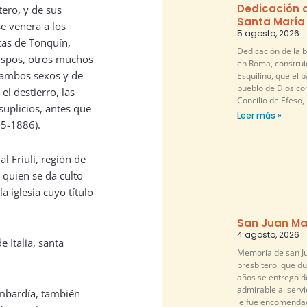
Dedicación d
tero, y de sus
Santa María
e venera a los
5 agosto, 2026
cas de Tonquín,
Dedicación de la b
ispos, otros muchos
en Roma, construi
 ambos sexos y de
Esquilino, que el pa
pueblo de Dios co
el destierro, las
Concilio de Efeso,
suplicios, antes que
Leer más »
25-1886).
al Friuli, región de
a quien se da culto
a iglesia cuyo título
San Juan Ma
4 agosto, 2026
 Italia, santa
Memoria de san Ju
presbítero, que d
años se entregó 
admirable al servi
Lombardía, también
le fue encomendad