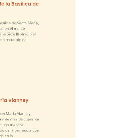
e la Basílica de
asílica de Santa María,
da en el monte
pa Sixto III ofreció al
mo recuerdo del
ría Vianney
an María Vianney,
urante más de cuarenta
de una manera
cio de la parroquia que
a en la