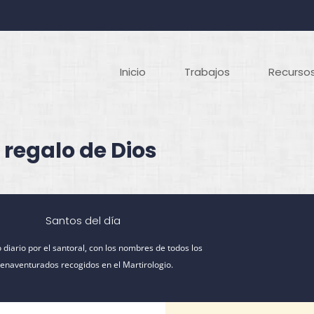
Inicio
Trabajos
Recursos
 regalo de Dios
Santos del día
 diario por el santoral, con los nombres de todos los
ienaventurados recogidos en el Martirologio.