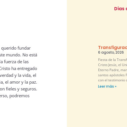
Días 
Transfigurac
a querido fundar
6 agosto, 2026
 este mundo. No está
Fiesta de la Trans
a fuerza de las
Cristo Jesús, el U
 Cristo ha entregado
Eterno Padre, mani
verdad y la vida, el
santos apóstoles P
con el testimonio 
ia, el amor y la paz.
Leer más »
on fieles y seguros.
verso, podremos