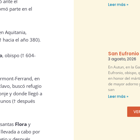
ó ante el
Leer más »
omó parte en el
en Aquitania,
(† hacia el año 380).
San Eufronio
o
, obispo († 604-
3 agosto, 2026
En Autun, en la G
Eufronio, obispo, 
lermont-Ferrand, en
en honor del márti
de mayor adorno y
clavo, buscó refugio
san
onje y donde llegó a
Leer más »
yunos († después
VE
 santas
Flora
y
 llevada a cabo por
ogio y después