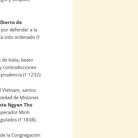
lberto de
o por defender a la
ía sido ordenado (†
de Italia, beato
 y contradicciones
prudencia († 1232).
l Vietnam, santos
ciedad de Misiones
nte Ngyen Tho
emperador Minh
gulados († 1838).
n de la Congregación