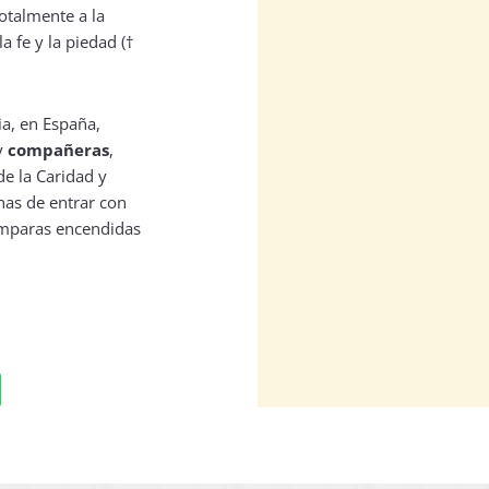
otalmente a la
a fe y la piedad (†
ia, en España,
y
compañeras
,
de la Caridad y
nas de entrar con
lámparas encendidas