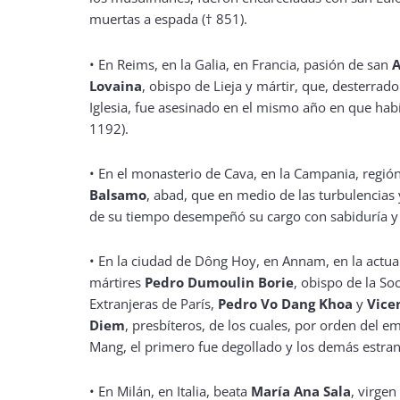
muertas a espada († 851).
• En Reims, en la Galia, en Francia, pasión de san
A
Lovaina
, obispo de Lieja y mártir, que, desterrad
Iglesia, fue asesinado en el mismo año en que hab
1192).
• En el monasterio de Cava, en la Campania, región 
Balsamo
, abad, que en medio de las turbulencias
de su tiempo desempeñó su cargo con sabiduría y 
• En la ciudad de Dông Hoy, en Annam, en la actua
mártires
Pedro Dumoulin Borie
, obispo de la So
Extranjeras de París,
Pedro Vo Dang Khoa
y
Vice
Diem
, presbíteros, de los cuales, por orden del 
Mang, el primero fue degollado y los demás estran
• En Milán, en Italia, beata
María Ana Sala
, virge