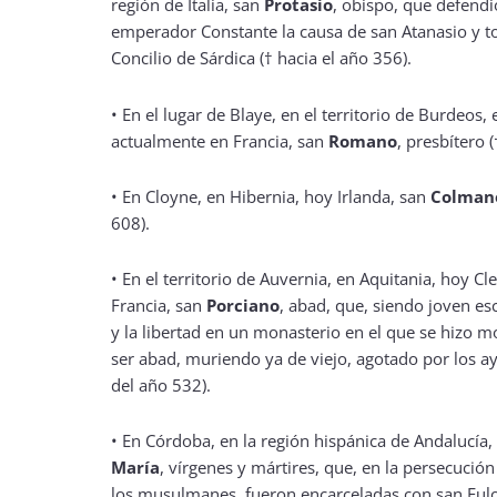
región de Italia, san
Protasio
, obispo, que defendi
emperador Constante la causa de san Atanasio y t
Concilio de Sárdica († hacia el año 356).
• En el lugar de Blaye, en el territorio de Burdeos, 
actualmente en Francia, san
Romano
, presbítero 
• En Cloyne, en Hibernia, hoy Irlanda, san
Colman
608).
• En el territorio de Auvernia, en Aquitania, hoy C
Francia, san
Porciano
, abad, que, siendo joven es
y la libertad en un monasterio en el que se hizo m
ser abad, muriendo ya de viejo, agotado por los a
del año 532).
• En Córdoba, en la región hispánica de Andalucía,
María
, vírgenes y mártires, que, en la persecución
los musulmanes, fueron encarceladas con san Eul