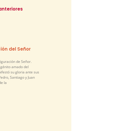
anteriores
ión del Señor
figuración de Señor.
nigénito amado del
festó su gloria ante sus
edro, Santiago y Juan
de la