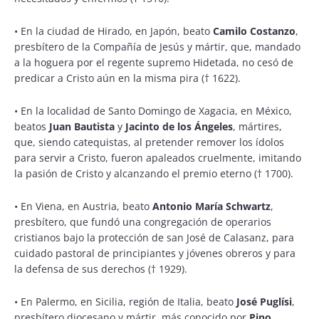
•
En la ciudad de Hirado, en Japón, beato
Camilo Costanzo
,
presbítero de la Compañía de Jesús y mártir, que, mandado
a la hoguera por el regente supremo Hidetada, no cesó de
predicar a Cristo aún en la misma pira († 1622).
•
En la localidad de Santo Domingo de Xagacia, en México,
beatos
Juan Bautista
y
Jacinto de los Ángeles
, mártires,
que, siendo catequistas, al pretender remover los ídolos
para servir a Cristo, fueron apaleados cruelmente, imitando
la pasión de Cristo y alcanzando el premio eterno († 1700).
•
En Viena, en Austria, beato
Antonio María Schwartz
,
presbítero, que fundó una congregación de operarios
cristianos bajo la protección de san José de Calasanz, para
cuidado pastoral de principiantes y jóvenes obreros y para
la defensa de sus derechos († 1929).
•
En Palermo, en Sicilia, región de Italia, beato
José Puglísi
,
presbítero diocesano y mártir, más conocido por
Pino