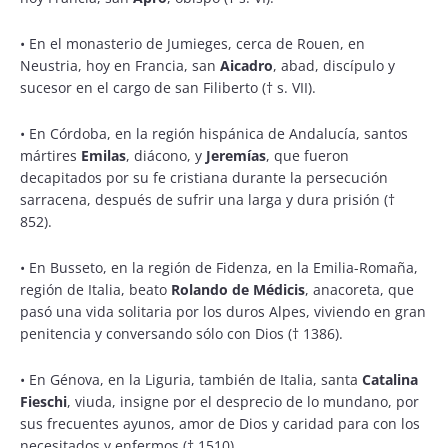
•
En el monasterio de Jumieges, cerca de Rouen, en
Neustria, hoy en Francia, san
Aicadro
, abad, discípulo y
sucesor en el cargo de san Filiberto († s. VII).
•
En Córdoba, en la región hispánica de Andalucía, santos
mártires
Emilas
, diácono, y
Jeremías
, que fueron
decapitados por su fe cristiana durante la persecución
sarracena, después de sufrir una larga y dura prisión (†
852).
•
En Busseto, en la región de Fidenza, en la Emilia-Romaña,
región de Italia, beato
Rolando de Médicis
, anacoreta, que
pasó una vida solitaria por los duros Alpes, viviendo en gran
penitencia y conversando sólo con Dios († 1386).
•
En Génova, en la Liguria, también de Italia, santa
Catalina
Fieschi
, viuda, insigne por el desprecio de lo mundano, por
sus frecuentes ayunos, amor de Dios y caridad para con los
necesitados y enfermos († 1510).