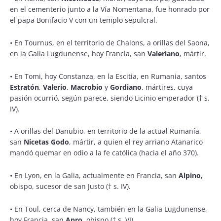
en el cementerio junto a la Vía Nomentana, fue honrado por
el papa Bonifacio V con un templo sepulcral.
•
En Tournus, en el territorio de Chalons, a orillas del Saona,
en la Galia Lugdunense, hoy Francia, san
Valeriano
, mártir.
•
En Tomi, hoy Constanza, en la Escitia, en Rumania, santos
Estratón
,
Valerio
,
Macrobio
y
Gordiano
, mártires, cuya
pasión ocurrió, según parece, siendo Licinio emperador († s.
IV).
•
A orillas del Danubio, en territorio de la actual Rumanía,
san
Nicetas Godo
, mártir, a quien el rey arriano Atanarico
mandó quemar en odio a la fe católica (hacia el año 370).
•
En Lyon, en la Galia, actualmente en Francia, san
Alpino,
obispo, sucesor de san Justo († s. IV).
•
En Toul, cerca de Nancy, también en la Galia Lugdunense,
hoy Francia, san
Apro
, obispo († s. VI).