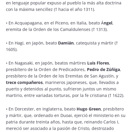
en lenguaje popular expuso al pueblo la más alta doctrina
con la máxima sencillez († hacia el año 1311).
•
En Acquapagana, en el Piceno, en Italia, beato Á
ngel
,
eremita de la Orden de los Camaldulenses († 1313).
•
En Hagi, en Japón, beato
Damián
, catequista y mártir (†
1605).
•
En Nagasaki, en Japón, beatos mártires
Luis Flores
,
presbítero de la Orden de Predicadores,
Pedro de Zúñiga
,
presbítero de la Orden de los Eremitas de San Agustín, y
trece compañeros
, marineros japoneses, que, llevados a
puerto y detenidos al punto, sufrieron juntos un mismo
martirio, entre variadas torturas, por la fe cristiana († 1622).
•
En Dorcester, en Inglaterra, beato
Hugo Green
, presbítero
y mártir, que, ordenado en Duoai, ejerció el ministerio en su
patria durante treinta años, hasta que, reinando Carlos I,
mereció ser asociado a la pasión de Cristo, destrozado