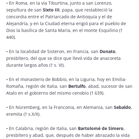
•
En Roma, en la vía Tiburtina, junto a san Lorenzo,
sepultura de san
Sixto III
, papa, que restableció la
concordia entre el Patriarcado de Antioquía y el de
Alejandría, y en la Ciudad eterna erigió para el pueblo de
Dios la basílica de Santa María, en el monte Esquilino (†
440).
•
En la localidad de Sisteron, en Francia, san
Donato
,
presbítero, del que se dice que llevó vida de anacoreta
durante largos años († s. VI).
•
En el monasterio de Bobbio, en la Liguria, hoy en Emilia-
Romaña, región de Italia, san
Bertulfo
, abad, sucesor de san
Atalo en el gobierno del mismo cenobio († 639).
•
En Nüremberg, en la Franconia, en Alemania, san
Sebaldo
,
eremita († s.X/X).
•
En Calabria, región de Italia, san
Bartolomé de Simero
,
presbítero y abad, que, después de haber abrazado la vida