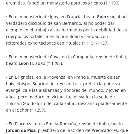
eremítica, fundó un monasterio para los griegos († 1130).
•
En el monasterio de Igny, en Francia, beato
Guerrico
, abad.
Verdadero discípulo de san Bernardo, al no poder dar
ejemplo en el trabajo a sus hermanos por la debilidad de su
cuerpo, los fortalecía en la humildad y caridad con
reiteradas exhortaciones espirituales († 1151/1157).
•
En el monasterio de Cava, en la Campania, región de Italia,
beato
León II
, abad († 1295).
•
En Brignoles, en la Provenza, en Francia, muerte de san
Luis
, obispo. Sobrino del rey san Luis, prefirió la pobreza
evangélica a las alabanzas y honores del mundo, y joven en
años, pero maduro en virtud, fue elevado a la sede de
Tolosa. Debido a su delicada salud, descansó piadosamente
en el Señor († 1297).
•
En Piacenza, en la Emilia-Romaña, región de Italia, beato
Jordán de Pisa
, presbítero de la Orden de Predicadores, que