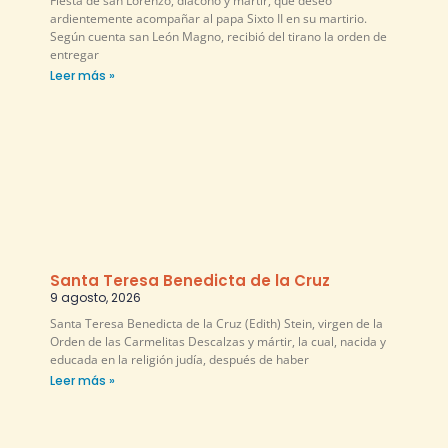
Fiesta de san Lorenzo, diácono y mártir, que deseó
ardientemente acompañar al papa Sixto II en su martirio.
Según cuenta san León Magno, recibió del tirano la orden de
entregar
Leer más »
Santa Teresa Benedicta de la Cruz
9 agosto, 2026
Santa Teresa Benedicta de la Cruz (Edith) Stein, virgen de la
Orden de las Carmelitas Descalzas y mártir, la cual, nacida y
educada en la religión judía, después de haber
Leer más »