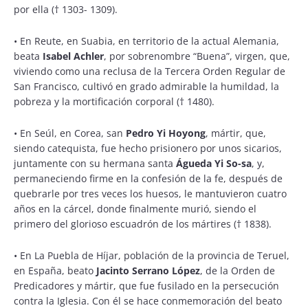
por ella († 1303- 1309).
•
En Reute, en Suabia, en territorio de la actual Alemania,
beata
Isabel Achler
, por sobrenombre “Buena”, virgen, que,
viviendo como una reclusa de la Tercera Orden Regular de
San Francisco, cultivó en grado admirable la humildad, la
pobreza y la mortificación corporal († 1480).
•
En Seúl, en Corea, san
Pedro Yi Hoyong
, mártir, que,
siendo catequista, fue hecho prisionero por unos sicarios,
juntamente con su hermana santa
Águeda Yi So-sa
, y,
permaneciendo firme en la confesión de la fe, después de
quebrarle por tres veces los huesos, le mantuvieron cuatro
años en la cárcel, donde finalmente murió, siendo el
primero del glorioso escuadrón de los mártires († 1838).
•
En La Puebla de Híjar, población de la provincia de Teruel,
en España, beato
Jacinto Serrano López
, de la Orden de
Predicadores y mártir, que fue fusilado en la persecución
contra la Iglesia. Con él se hace conmemoración del beato