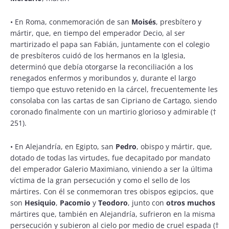
•
En Roma, conmemoración de san
Moisés
, presbítero y
mártir, que, en tiempo del emperador Decio, al ser
martirizado el papa san Fabián, juntamente con el colegio
de presbíteros cuidó de los hermanos en la Iglesia,
determinó que debía otorgarse la reconciliación a los
renegados enfermos y moribundos y, durante el largo
tiempo que estuvo retenido en la cárcel, frecuentemente les
consolaba con las cartas de san Cipriano de Cartago, siendo
coronado finalmente con un martirio glorioso y admirable (†
251).
•
En Alejandría, en Egipto, san
Pedro
, obispo y mártir, que,
dotado de todas las virtudes, fue decapitado por mandato
del emperador Galerio Maximiano, viniendo a ser la última
víctima de la gran persecución y como el sello de los
mártires. Con él se conmemoran tres obispos egipcios, que
son
Hesiquio
,
Pacomio
y
Teodoro
, junto con
otros muchos
mártires que, también en Alejandría, sufrieron en la misma
persecución y subieron al cielo por medio de cruel espada (†